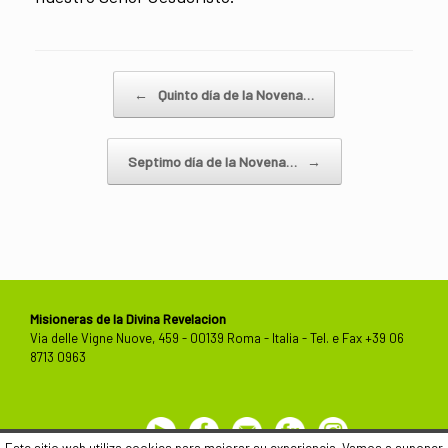
Navegador de artículos
←
Quinto día de la Novena…
Septimo día de la Novena…
→
Misioneras de la Divina Revelacion
Via delle Vigne Nuove, 459 - 00139 Roma - Italia - Tel. e Fax +39 06
8713 0963
Youtube
Facebook
Contactos
Flickr
Este sitio web utiliza cookies para mejorar su experiencia. Vamos a suponer