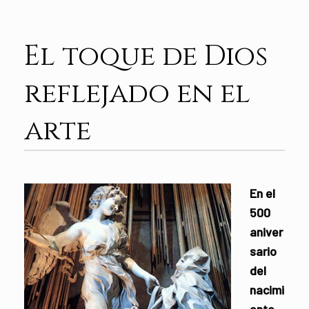
El toque de Dios
reflejado en el
arte
En el
500
aniver
sario
del
nacimi