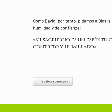
Como David, por tanto, pidamos a Dios la 
humildad y de confianza:
«Mi sacrificio es un espíritu
contrito y humillado»
Navegador de artículos
←
la cátedra de pedro y…