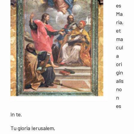
es
Ma
ria,
et
ma
cul
a
ori
gin
alis
no
n
es
in te.
Tu gloria Ierusalem,