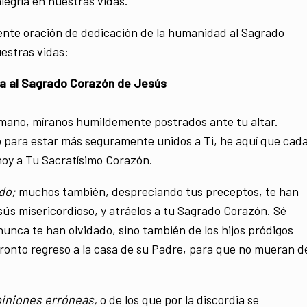
 alegría en nuestras vidas.
ente oración de dedicación de la humanidad al Sagrado
uestras vidas:
a al Sagrado Corazón de Jesús
mano, míranos humildemente postrados ante tu altar.
 para estar más seguramente unidos a Ti, he aquí que cad
hoy a Tu Sacratísimo Corazón.
do;
muchos también, despreciando tus preceptos, te han
sús misericordioso, y atráelos a tu Sagrado Corazón. Sé
e nunca te han olvidado, sino también de los hijos pródigos
onto regreso a la casa de su Padre, para que no mueran d
piniones erróneas,
o de los que por la discordia se