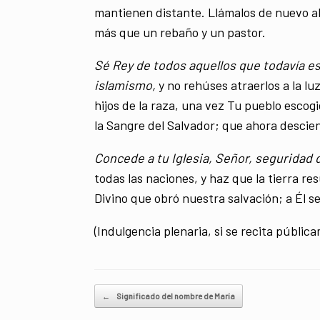
mantienen distante. Llámalos de nuevo al 
más que un rebaño y un pastor.
Sé Rey de todos aquellos que todavía est
islamismo,
y no rehúses atraerlos a la luz
hijos de la raza, una vez Tu pueblo escog
la Sangre del Salvador; que ahora descien
Concede a tu Iglesia, Señor, seguridad 
todas las naciones, y haz que la tierra re
Divino que obró nuestra salvación; a Él sea
(Indulgencia plenaria, si se recita pública
Navegador de artículos
←
Significado del nombre de María