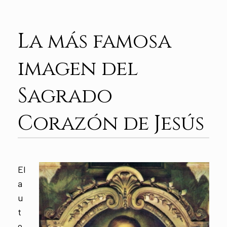
La más famosa
imagen del
Sagrado
Corazón de Jesús
El
a
u
t
o