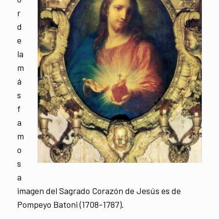
r
d
e
la
m
á
s
f
a
m
o
s
a
imagen del Sagrado Corazón de Jesús es de
Pompeyo Batoni (1708-1787).