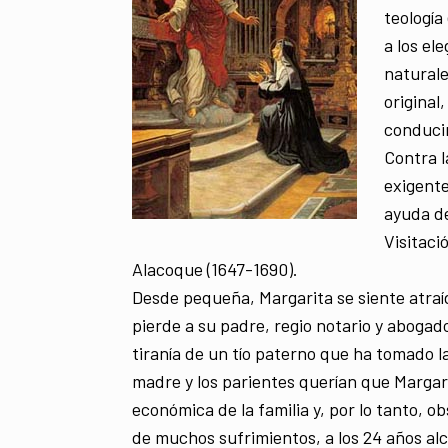
teología
a los el
natural
original
conducir
Contra l
exigente
ayuda de
Visitaci
Alacoque (1647-1690).
Desde pequeña, Margarita se siente atraíd
pierde a su padre, regio notario y abogad
tiranía de un tío paterno que ha tomado l
madre y los parientes querían que Margari
económica de la familia y, por lo tanto, o
de muchos sufrimientos, a los 24 años al