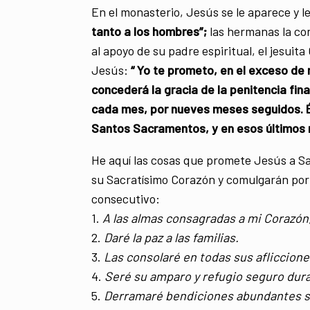
En el monasterio, Jesús se le aparece y l
tanto a los hombres”;
las hermanas la con
al apoyo de su padre espiritual, el jesui
Jesús:
“ Yo te prometo, en el exceso de
concederá la gracia de la penitencia fin
cada mes, por nueves meses seguidos. És
Santos Sacramentos, y en esos últimos 
He aquí las cosas que promete Jesús a Sa
su Sacratísimo Corazón y comulgarán por
consecutivo:
1.
A las almas consagradas a mi Corazón,
2.
Daré la paz a las familias.
3.
Las consolaré en todas sus afliccione
4.
Seré su amparo y refugio seguro duran
5.
Derramaré bendiciones abundantes s