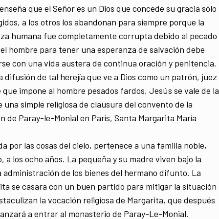
 enseña que el Señor es un Dios que concede su gracia sólo
egidos, a los otros los abandonan para siempre porque la
eza humana fue completamente corrupta debido al pecado
, el hombre para tener una esperanza de salvación debe
se con una vida austera de continua oración y penitencia.
a difusión de tal herejía que ve a Dios como un patrón, juez
 que impone al hombre pesados fardos, Jesús se vale de la
 una simple religiosa de clausura del convento de la
ón de Paray-le-Monial en París, Santa Margarita María
a por las cosas del cielo, pertenece a una familia noble,
o, a los ocho años. La pequeña y su madre viven bajo la
a administración de los bienes del hermano difunto. La
ta se casara con un buen partido para mitigar la situación
bstaculizan la vocación religiosa de Margarita, que después
canzará a entrar al monasterio de Paray-Le-Monial.