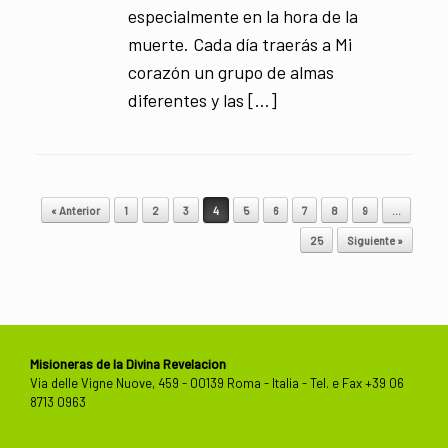
especialmente en la hora de la
muerte. Cada día traerás a Mi
corazón un grupo de almas
diferentes y las […]
Navegador de artículos
« Anterior
1
2
3
4
5
6
7
8
9
…
25
Siguiente »
Misioneras de la Divina Revelacion
Via delle Vigne Nuove, 459 - 00139 Roma - Italia - Tel. e Fax +39 06
8713 0963