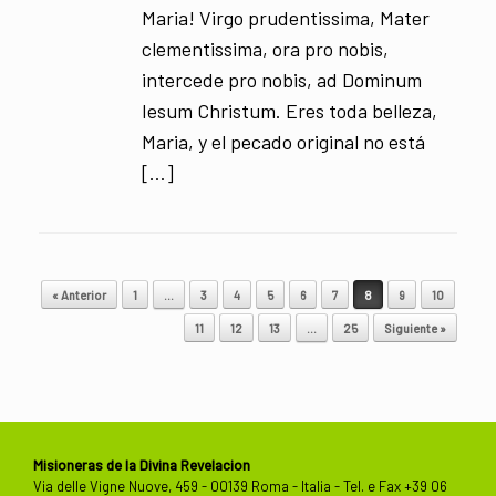
Maria! Virgo prudentissima, Mater
clementissima, ora pro nobis,
intercede pro nobis, ad Dominum
Iesum Christum. Eres toda belleza,
Maria, y el pecado original no está
[…]
Navegador de artículos
« Anterior
1
…
3
4
5
6
7
8
9
10
11
12
13
…
25
Siguiente »
Misioneras de la Divina Revelacion
Via delle Vigne Nuove, 459 - 00139 Roma - Italia - Tel. e Fax +39 06